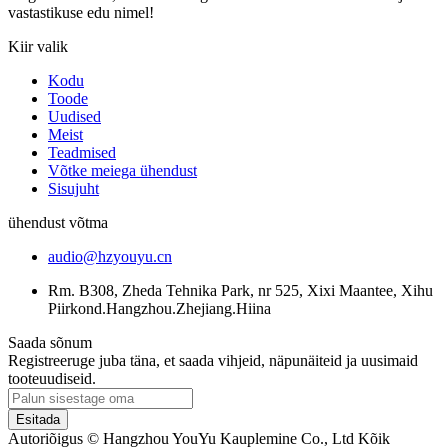
vastastikuse edu nimel!
Kiir valik
Kodu
Toode
Uudised
Meist
Teadmised
Võtke meiega ühendust
Sisujuht
ühendust võtma
audio@hzyouyu.cn
Rm. B308, Zheda Tehnika Park, nr 525, Xixi Maantee, Xihu
Piirkond.Hangzhou.Zhejiang.Hiina
Saada sõnum
Registreeruge juba täna, et saada vihjeid, näpunäiteid ja uusimaid
tooteuudiseid.
Esitada
Autoriõigus © Hangzhou YouYu Kauplemine Co., Ltd Kõik