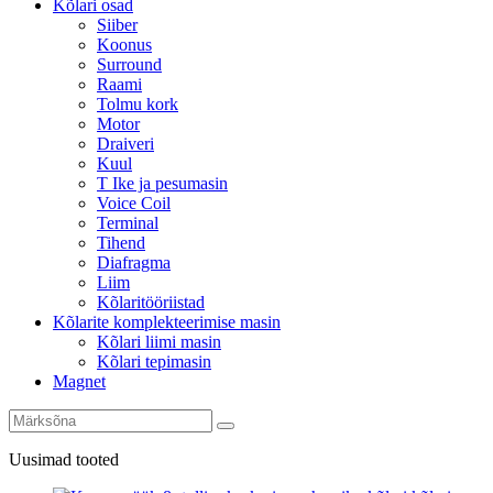
Kõlari osad
Siiber
Koonus
Surround
Raami
Tolmu kork
Motor
Draiveri
Kuul
T Ike ja pesumasin
Voice Coil
Terminal
Tihend
Diafragma
Liim
Kõlaritööriistad
Kõlarite komplekteerimise masin
Kõlari liimi masin
Kõlari tepimasin
Magnet
Uusimad tooted