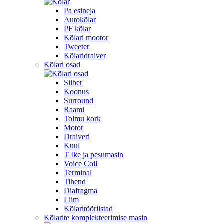
Pa esineja
Autokõlar
PF kõlar
Kõlari mootor
Tweeter
Kõlaridraiver
Kõlari osad
Siiber
Koonus
Surround
Raami
Tolmu kork
Motor
Draiveri
Kuul
T Ike ja pesumasin
Voice Coil
Terminal
Tihend
Diafragma
Liim
Kõlaritööriistad
Kõlarite komplekteerimise masin