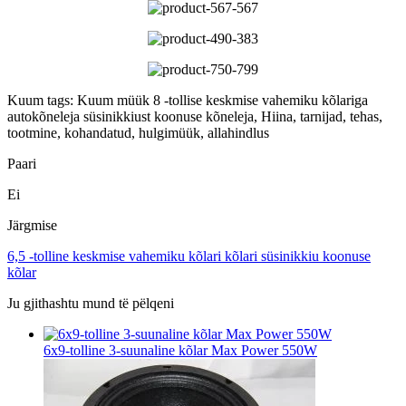
Kuum tags: Kuum müük 8 -tollise keskmise vahemiku kõlariga
autokõneleja süsinikkiust koonuse kõneleja, Hiina, tarnijad, tehas,
tootmine, kohandatud, hulgimüük, allahindlus
Paari
Ei
Järgmise
6,5 -tolline keskmise vahemiku kõlari kõlari süsinikkiu koonuse
kõlar
Ju gjithashtu mund të pëlqeni
6x9-tolline 3-suunaline kõlar Max Power 550W