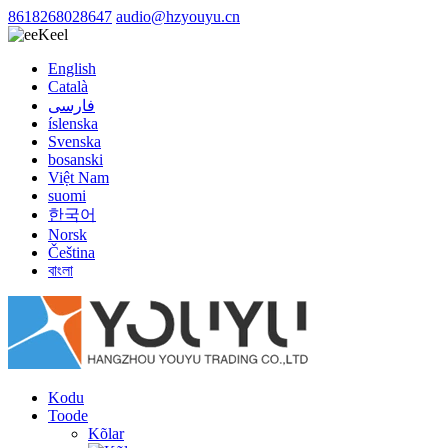
8618268028647
audio@hzyouyu.cn
Keel
English
Català
فارسی
íslenska
Svenska
bosanski
Việt Nam
suomi
한국어
Norsk
Čeština
বাংলা
Kodu
Toode
Kõlar