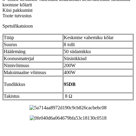
koonuse kõlarit
Küsi pakkumist
Toote tutvustus
Spetsifikatsioon
Tüüp
Keskmise vahemiku kõlar
Suurus
8 tolli
Häälemäng
50 südamikku
Koonusmaterjal
Süsinikkiud
Nimivõimsus
200W
Maksimaalne võimsus
400W
Tundlikkus
95DB
Takistus
8 Ω