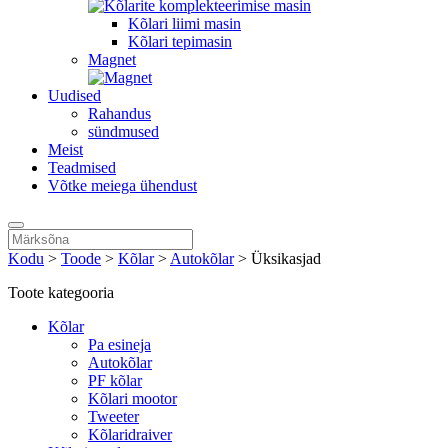
Kõlari liimi masin
Kõlari tepimasin
Magnet
Uudised
Rahandus
sündmused
Meist
Teadmised
Võtke meiega ühendust
Kodu
>
Toode
>
Kõlar
>
Autokõlar
>
Üksikasjad
Toote kategooria
Kõlar
Pa esineja
Autokõlar
PF kõlar
Kõlari mootor
Tweeter
Kõlaridraiver