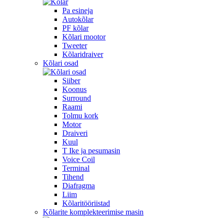
Pa esineja
Autokõlar
PF kõlar
Kõlari mootor
Tweeter
Kõlaridraiver
Kõlari osad
Siiber
Koonus
Surround
Raami
Tolmu kork
Motor
Draiveri
Kuul
T Ike ja pesumasin
Voice Coil
Terminal
Tihend
Diafragma
Liim
Kõlaritööriistad
Kõlarite komplekteerimise masin