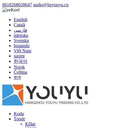
8618268028647
audio@hzyouyu.cn
Keel
English
Català
فارسی
íslenska
Svenska
bosanski
Việt Nam
suomi
한국어
Norsk
Čeština
বাংলা
Kodu
Toode
Kõlar