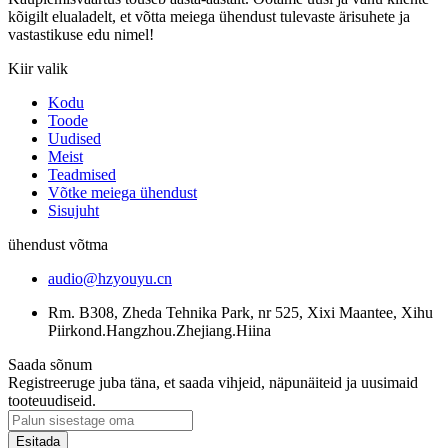
kõigilt elualadelt, et võtta meiega ühendust tulevaste ärisuhete ja
vastastikuse edu nimel!
Kiir valik
Kodu
Toode
Uudised
Meist
Teadmised
Võtke meiega ühendust
Sisujuht
ühendust võtma
audio@hzyouyu.cn
Rm. B308, Zheda Tehnika Park, nr 525, Xixi Maantee, Xihu
Piirkond.Hangzhou.Zhejiang.Hiina
Saada sõnum
Registreeruge juba täna, et saada vihjeid, näpunäiteid ja uusimaid
tooteuudiseid.
Esitada