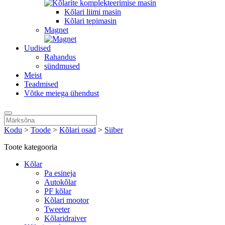
Kõlari liimi masin
Kõlari tepimasin
Magnet
Uudised
Rahandus
sündmused
Meist
Teadmised
Võtke meiega ühendust
Kodu
>
Toode
>
Kõlari osad
>
Siiber
Toote kategooria
Kõlar
Pa esineja
Autokõlar
PF kõlar
Kõlari mootor
Tweeter
Kõlaridraiver