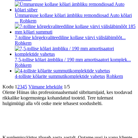
Ümmarguse kollase kõlari ämbliku remondiosad Auto kõlari
...
Rohkem
7-tolline kõrgekvaliteediline kollase värvi välisläbimõõt...
Rohkem
7,5-tollise kõlari ämbliku / 190 mm amortisaatori komplek...
Rohkem
4-tolliste kõlarite summutikomplektide vahetus
Rohkem
Kodu
1
2
3
4
5
Viimane lehekülg
1/5
Oleme Hiinas üks professionaalsemaid siibritarnijaid, kes toodavad
rikkalike kogemustega kohandatud tooteid. Tere tulemast
hulgimüügi alla või ostke meie tehasest soodushelti.
Kauplemisväärtus tõuseb aasta-aastalt. Ootame uusi ja vanu kliente