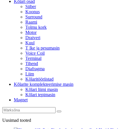
Kõlari osad
Siiber
Koonus
Surround
Raami
Tolmu kork
Motor
Draiveri
Kuul
T Ike ja pesumasin
Voice Coil
Terminal
Tihend
Diafragma
Liim
Kõlaritööriistad
Kõlarite komplekteerimise masin
Kõlari liimi masin
Kõlari tepimasin
Magnet
Uusimad tooted