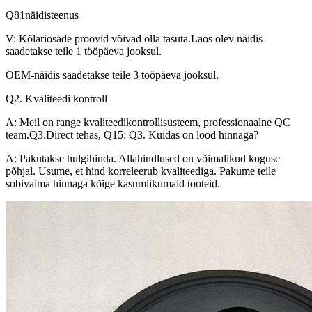
Q81näidisteenus
V: Kõlariosade proovid võivad olla tasuta.Laos olev näidis
saadetakse teile 1 tööpäeva jooksul.
OEM-näidis saadetakse teile 3 tööpäeva jooksul.
Q2.
Kvaliteedi kontroll
A: Meil on range kvaliteedikontrollisüsteem, professionaalne QC
team.Q3.Direct tehas, Q15: Q3.
Kuidas on lood hinnaga?
A: Pakutakse hulgihinda.
Allahindlused on võimalikud koguse
põhjal.
Usume, et hind korreleerub kvaliteediga.
Pakume teile
sobivaima hinnaga kõige kasumlikumaid tooteid.