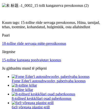
Kuum tags: 15-tollise riide servaga presskoonus, Hiina, tarnijad,
tehas, tootmine, kohandatud, hulgimüük, osta allahindlust
Paari
18-tollise riide servaga mitte-pressikoonus
Järgmise
15-tollise kangaga poolvajutav koonus
Ju gjithashtu mund të pëlqeni
Fome Edge'i autosubwoofer, paberivaba koonus
8-tolline kõlar
8-tollised keskkõlari osad paberkoonus
6x9 võrguga plastist grill