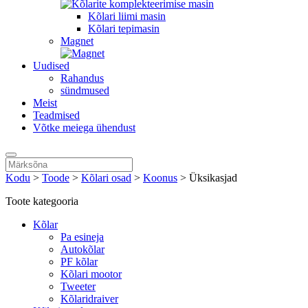
Kõlari liimi masin
Kõlari tepimasin
Magnet
Uudised
Rahandus
sündmused
Meist
Teadmised
Võtke meiega ühendust
Kodu
>
Toode
>
Kõlari osad
>
Koonus
>
Üksikasjad
Toote kategooria
Kõlar
Pa esineja
Autokõlar
PF kõlar
Kõlari mootor
Tweeter
Kõlaridraiver