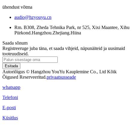
ühendust võtma
audio@hzyouyu.cn
Rm. B308, Zheda Tehnika Park, nr 525, Xixi Maantee, Xihu
Piirkond.Hangzhou.Zhejiang.Hiina
Saada sõnum
Registreeruge juba täna, et saada vihjeid, näpunäiteid ja uusimaid
tooteuudiseid.
Esitada
Autoriõigus © Hangzhou YouYu Kauplemine Co., Ltd Kõik
Õigused Reserveeritud.
privaatsusseade
whatsapp
Telefoni
E-posti
Küsitlus