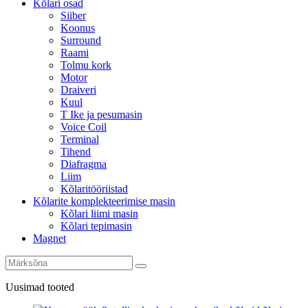
Kõlari osad
Siiber
Koonus
Surround
Raami
Tolmu kork
Motor
Draiveri
Kuul
T Ike ja pesumasin
Voice Coil
Terminal
Tihend
Diafragma
Liim
Kõlaritööriistad
Kõlarite komplekteerimise masin
Kõlari liimi masin
Kõlari tepimasin
Magnet
Uusimad tooted