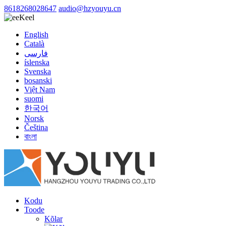
8618268028647
audio@hzyouyu.cn
Keel
English
Català
فارسی
íslenska
Svenska
bosanski
Việt Nam
suomi
한국어
Norsk
Čeština
বাংলা
Kodu
Toode
Kõlar