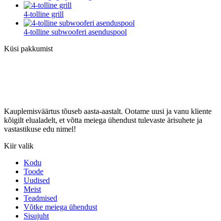
4-tolline grill
4-tolline subwooferi asenduspool
Küsi pakkumist
Kauplemisväärtus tõuseb aasta-aastalt. Ootame uusi ja vanu kliente
kõigilt elualadelt, et võtta meiega ühendust tulevaste ärisuhete ja
vastastikuse edu nimel!
Kiir valik
Kodu
Toode
Uudised
Meist
Teadmised
Võtke meiega ühendust
Sisujuht