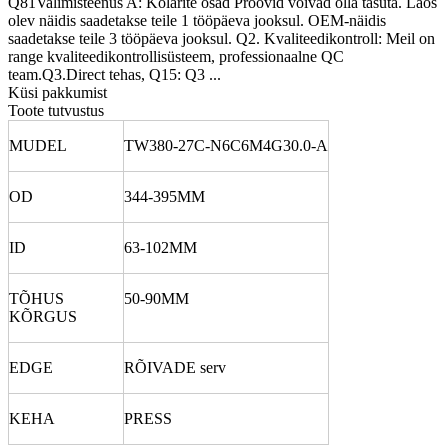
Q81Valimisteenus A: Kõlarite osad Proovid võivad olla tasuta.
Laos
olev näidis saadetakse teile 1 tööpäeva jooksul.
OEM-näidis
saadetakse teile 3 tööpäeva jooksul.
Q2.
Kvaliteedikontroll: Meil on
range kvaliteedikontrollisüsteem, professionaalne QC
team.Q3.Direct tehas, Q15: Q3 ...
Küsi pakkumist
Toote tutvustus
MUDEL
TW380-27C-N6C6M4G30.0-A
OD
344-395MM
ID
63-102MM
TÕHUS
50-90MM
KÕRGUS
EDGE
RÕIVADE serv
KEHA
PRESS