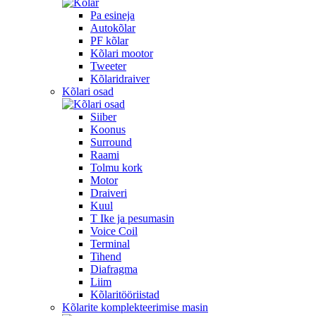
Pa esineja
Autokõlar
PF kõlar
Kõlari mootor
Tweeter
Kõlaridraiver
Kõlari osad
Siiber
Koonus
Surround
Raami
Tolmu kork
Motor
Draiveri
Kuul
T Ike ja pesumasin
Voice Coil
Terminal
Tihend
Diafragma
Liim
Kõlaritööriistad
Kõlarite komplekteerimise masin